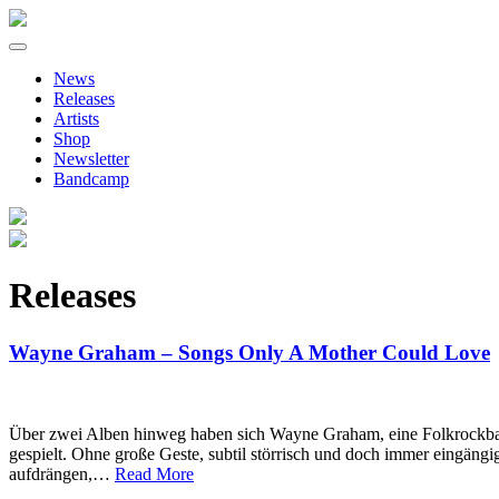
Primary
Skip
to
Menu
News
content
Releases
Artists
Shop
Newsletter
Bandcamp
Releases
Wayne Graham – Songs Only A Mother Could Love
Über zwei Alben hinweg haben sich Wayne Graham, eine Folkrockband 
gespielt. Ohne große Geste, subtil störrisch und doch immer eingängig
aufdrängen,…
Read More