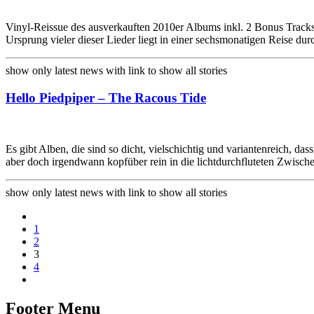
Vinyl-Reissue des ausverkauften 2010er Albums inkl. 2 Bonus Track
Ursprung vieler dieser Lieder liegt in einer sechsmonatigen Reise 
show only latest news with link to show all stories
Hello Piedpiper – The Racous Tide
Es gibt Alben, die sind so dicht, vielschichtig und variantenreich, 
aber doch irgendwann kopfüber rein in die lichtdurchfluteten Zwisc
show only latest news with link to show all stories
paging-
1
navigation
2
3
4
Footer Menu