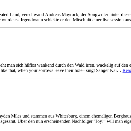
ated Land, verschwand Andreas Mayrock, der Songwriter hinter diese
r wurde es. Irgendwann schickte er den Mitschnitt einer live session 
eht man sich hilflos wankend durch den Wald irren, wackelig auf den 
s like that, when your sorrows leave their hole« singt Sänger Kai…
Rea
ayden Miles und stammen aus Whitesburg, einem ehemaligen Bergbaus
 insgesamt. Über den nun erscheinenden Nachfolger “Joy!” will man eige