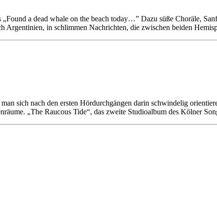
s „Found a dead whale on the beach today…” Dazu süße Choräle, Sanft
durch Argentinien, in schlimmen Nachrichten, die zwischen beiden Hem
dass man sich nach den ersten Hördurchgängen darin schwindelig orient
henräume. „The Raucous Tide“, das zweite Studioalbum des Kölner Song