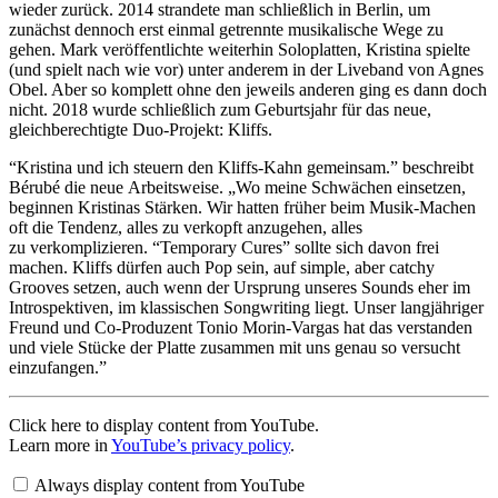
wieder zurück. 2014 strandete man schließlich in Berlin, um
zunächst dennoch erst einmal getrennte musikalische Wege zu
gehen. Mark veröffentlichte weiterhin Soloplatten, Kristina spielte
(und spielt nach wie vor) unter anderem in der Liveband von Agnes
Obel. Aber so komplett ohne den jeweils anderen ging es dann doch
nicht. 2018 wurde schließlich zum Geburtsjahr für das neue,
gleichberechtigte Duo-Projekt: Kliffs.
“Kristina und ich steuern den Kliffs-Kahn gemeinsam.” beschreibt
Bérubé die neue Arbeitsweise. „Wo meine Schwächen einsetzen,
beginnen Kristinas Stärken. Wir hatten früher beim Musik-Machen
oft die Tendenz, alles zu verkopft anzugehen, alles
zu verkomplizieren. “Temporary Cures” sollte sich davon frei
machen. Kliffs dürfen auch Pop sein, auf simple, aber catchy
Grooves setzen, auch wenn der Ursprung unseres Sounds eher im
Introspektiven, im klassischen Songwriting liegt. Unser langjähriger
Freund und Co-Produzent Tonio Morin-Vargas hat das verstanden
und viele Stücke der Platte zusammen mit uns genau so versucht
einzufangen.”
Display
Click here to display content from YouTube.
"Kliffs
Learn more in
YouTube’s privacy policy
.
–
Outside
Always display content from YouTube
Of