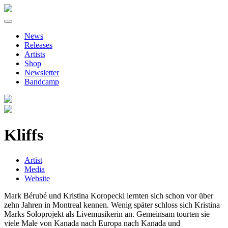
Primary
Skip
to
Menu
News
content
Releases
Artists
Shop
Newsletter
Bandcamp
Kliffs
Artist
Media
Website
Mark Bérubé und Kristina Koropecki lernten sich schon vor über
zehn Jahren in Montreal kennen. Wenig später schloss sich Kristina
Marks Soloprojekt als Livemusikerin an. Gemeinsam tourten sie
viele Male von Kanada nach Europa nach Kanada und